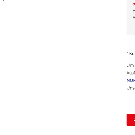
o
Die norwegische Sprache
Einzel- und Doppelunterricht
F
Unterrichtsmaterial
Die schwedische Sprache
A
Norskprøve
Swedex
* Ku
Um A
Ausf
NOR
Uns