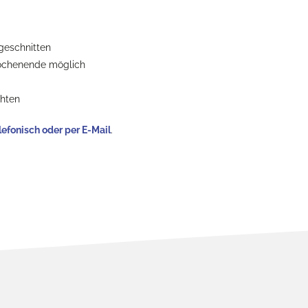
ugeschnitten
 Wochenende möglich
chten
lefonisch oder per E-Mail
.