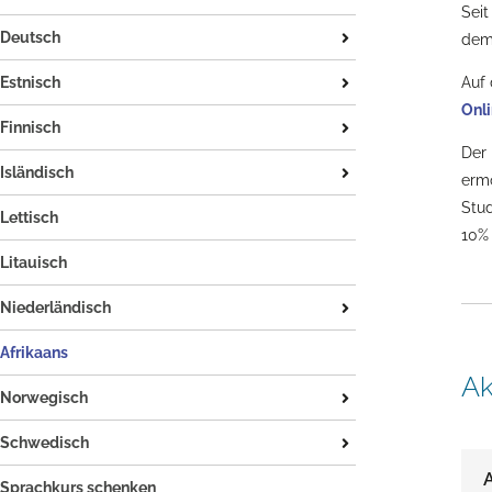
Seit
Einzel- und Doppelunterricht
Deutsch
dem 
Die dänische Sprache
Tysk / saksa
Auf 
Estnisch
Onl
Tysk for nordmenn
Einzel- und Doppelunterricht
Finnisch
Der 
Einzel- und Doppelunterricht
Isländisch
erm
Die finnische Sprache
Stud
Isländischkurse auf Island
Lettisch
10% 
Einzel- und Doppelunterricht
Litauisch
Die isländische Sprache
Niederländisch
CNaVT
Afrikaans
Ak
Einzel- und Doppelunterricht
Norwegisch
Die niederländische Sprache
Norwegischkurse in Norwegen
Schwedisch
Einzel- und Doppelunterricht
A
Schwedischkurse in Schweden
Sprachkurs schenken