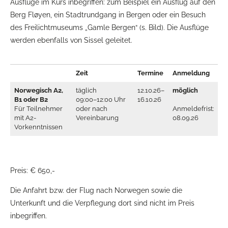
Ausflüge im Kurs inbegriffen: zum Beispiel ein Ausflug auf den
Berg Fløyen, ein Stadtrundgang in Bergen oder ein Besuch
des Freilichtmuseums „Gamle Bergen“ (s. Bild). Die Ausflüge
werden ebenfalls von Sissel geleitet.
Zeit
Termine
Anmeldung
Norwegisch A2,
täglich
12.10.26–
möglich
B1 oder B2
09:00–12:00 Uhr
16.10.26
Für Teilnehmer
oder nach
Anmeldefrist:
mit A2-
Vereinbarung
08.09.26
Vorkenntnissen
Preis: € 650,-
Die Anfahrt bzw. der Flug nach Norwegen sowie die
Unterkunft und die Verpflegung dort sind nicht im Preis
inbegriffen.